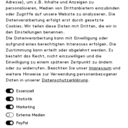
Adresse), um z.B. Inhalte und Anzeigen zu
Journal
personalisieren, Medien von Drittanbietern einzubinden
Wir
oder Zugriffe auf unsere Website zu analysieren. Die
Jobs
Datenverarbeitung erfolgt erst durch gesetzte
Wholesale
Cookies. Wir teilen diese Daten mit Dritten, die wir in
Instagram
den Einstellungen benennen.
Facebook
Die Datenverarbeitung kann mit Einwilligung oder
Kontakt
aufgrund eines berechtigten Interesses erfolgen. Die
Zustimmung kann erteilt oder abgelehnt werden. Es
besteht das Recht, nicht einzuwilligen und die
INFORMATIONEN
Einwilligung zu einem späteren Zeitpunkt zu ändern
FAQ
oder zu widerrufen. Beachten Sie unser
Impressum
und
weitere Hinweise zur Verwendung personenbezogener
Zahlungsinformationen
Daten in unserer
Daten­schutz­erklärung
.
Versand
Retoure
Essenziell
Widerrufsrecht
Statistik
Datenschutz
Marketing
AGB
Externe Medien
Impressum
PayPal